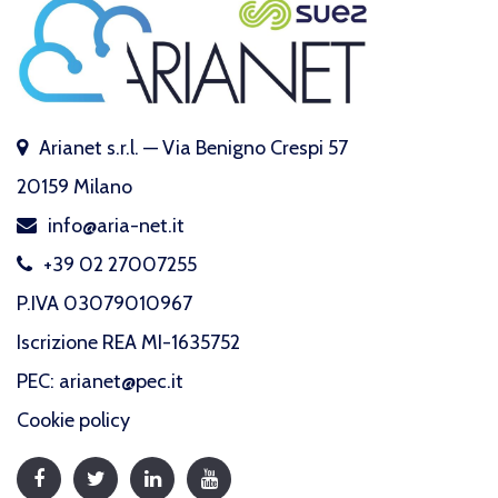
Arianet s.r.l. — Via Benigno Crespi 57
20159 Milano
info@aria-net.it
+39 02 27007255
P.IVA 03079010967
Iscrizione REA MI-1635752
PEC: arianet@pec.it
Cookie policy