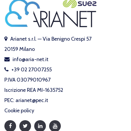
Arianet s.r.l. — Via Benigno Crespi 57
20159 Milano
info@aria-net.it
+39 02 27007255
P.IVA 03079010967
Iscrizione REA MI-1635752
PEC: arianet@pec.it
Cookie policy