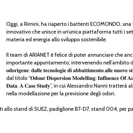
Oggi, a Rimini, ha riaperto i battenti ECOMONDO, una 
innovativo che unisce in un’unica piattaforma tutti i set
materia ed energia allo sviluppo sostenibile.
Il team di ARIANET è felice di poter annunciare che an
importante appuntamento, intervenendo nell’ambito del conv
𝐨𝐝𝐨𝐫𝐢𝐠𝐞𝐧𝐞: 𝐝𝐚𝐥𝐥𝐞 𝐭𝐞𝐜𝐧𝐨𝐥𝐨𝐠𝐢𝐞 𝐝𝐢 𝐚𝐛𝐛𝐚𝐭𝐭𝐢𝐦𝐞𝐧𝐭𝐨 𝐚𝐥𝐥𝐞 𝐧𝐮
dal titolo “𝐎𝐝𝐨𝐮𝐫 𝐃𝐢𝐬𝐩𝐞𝐫𝐬𝐢𝐨𝐧 𝐌𝐨𝐝𝐞𝐥𝐥𝐢𝐧𝐠: 𝐈𝐧𝐟𝐥𝐮𝐞𝐧𝐜𝐞 𝐎𝐟 𝐀𝐜
𝐃𝐚𝐭𝐚. 𝐀 𝐂𝐚𝐬𝐞 𝐒𝐭𝐮𝐝𝐲”, in cui Alessandro Nanni trat
nella modellazione per la previsione degli odori.
ti allo stand di SUEZ, padiglione B7-D7, stand 004, per pa