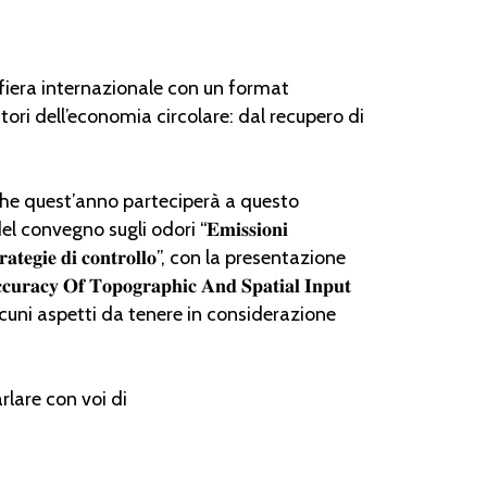
fiera internazionale con un format
tori dell’economia circolare: dal recupero di
che quest’anno parteciperà a questo
egno sugli odori “𝐄𝐦𝐢𝐬𝐬𝐢𝐨𝐧𝐢
𝐨𝐯𝐞 𝐬𝐭𝐫𝐚𝐭𝐞𝐠𝐢𝐞 𝐝𝐢 𝐜𝐨𝐧𝐭𝐫𝐨𝐥𝐥𝐨”, con la presentazione
𝐮𝐫𝐚𝐜𝐲 𝐎𝐟 𝐓𝐨𝐩𝐨𝐠𝐫𝐚𝐩𝐡𝐢𝐜 𝐀𝐧𝐝 𝐒𝐩𝐚𝐭𝐢𝐚𝐥 𝐈𝐧𝐩𝐮𝐭
terà alcuni aspetti da tenere in considerazione
rlare con voi di