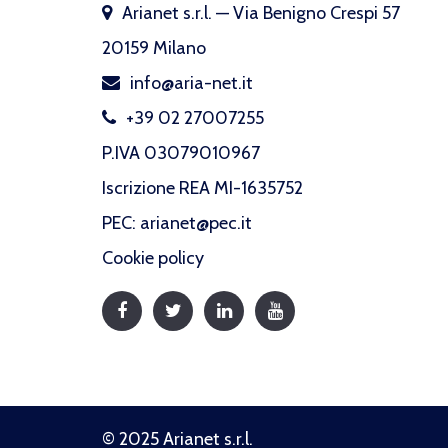
Arianet s.r.l. — Via Benigno Crespi 57
20159 Milano
info@aria-net.it
+39 02 27007255
P.IVA 03079010967
Iscrizione REA MI-1635752
PEC: arianet@pec.it
Cookie policy
© 2025 Arianet s.r.l.