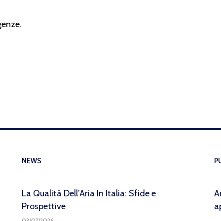
genze.
NEWS
P
La Qualità Dell’Aria In Italia: Sfide e
A
Prospettive
a
03/07/2026