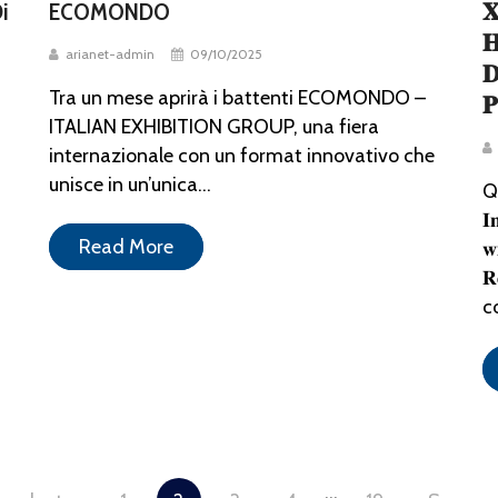
i
ECOMONDO
𝐗
𝐇
arianet-admin
09/10/2025
𝐃
Tra un mese aprirà i battenti ECOMONDO –
𝐏
ITALIAN EXHIBITION GROUP, una fiera
internazionale con un format innovativo che
unisce in un’unica...
Q
𝐈
Read More
𝐰
𝐑
c
…