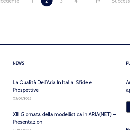
ecedente
1
2
3
4
19
Success
NEWS
P
La Qualità Dell’Aria In Italia: Sfide e
A
Prospettive
a
03/07/2026
XIII Giornata della modellistica in ARIA(NET) –
Presentazioni
P