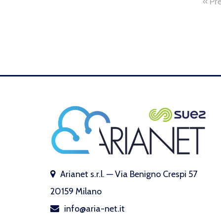
« Pr
Arianet s.r.l. — Via Benigno Crespi 57
20159 Milano
info@aria-net.it