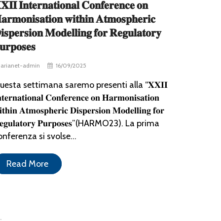
𝐗𝐈𝐈 𝐈𝐧𝐭𝐞𝐫𝐧𝐚𝐭𝐢𝐨𝐧𝐚𝐥 𝐂𝐨𝐧𝐟𝐞𝐫𝐞𝐧𝐜𝐞 𝐨𝐧
𝐚𝐫𝐦𝐨𝐧𝐢𝐬𝐚𝐭𝐢𝐨𝐧 𝐰𝐢𝐭𝐡𝐢𝐧 𝐀𝐭𝐦𝐨𝐬𝐩𝐡𝐞𝐫𝐢𝐜
𝐢𝐬𝐩𝐞𝐫𝐬𝐢𝐨𝐧 𝐌𝐨𝐝𝐞𝐥𝐥𝐢𝐧𝐠 𝐟𝐨𝐫 𝐑𝐞𝐠𝐮𝐥𝐚𝐭𝐨𝐫𝐲
𝐮𝐫𝐩𝐨𝐬𝐞𝐬
arianet-admin
16/09/2025
uesta settimana saremo presenti alla “𝐗𝐗𝐈𝐈
𝐭𝐞𝐫𝐧𝐚𝐭𝐢𝐨𝐧𝐚𝐥 𝐂𝐨𝐧𝐟𝐞𝐫𝐞𝐧𝐜𝐞 𝐨𝐧 𝐇𝐚𝐫𝐦𝐨𝐧𝐢𝐬𝐚𝐭𝐢𝐨𝐧
𝐭𝐡𝐢𝐧 𝐀𝐭𝐦𝐨𝐬𝐩𝐡𝐞𝐫𝐢𝐜 𝐃𝐢𝐬𝐩𝐞𝐫𝐬𝐢𝐨𝐧 𝐌𝐨𝐝𝐞𝐥𝐥𝐢𝐧𝐠 𝐟𝐨𝐫
𝐞𝐠𝐮𝐥𝐚𝐭𝐨𝐫𝐲 𝐏𝐮𝐫𝐩𝐨𝐬𝐞𝐬”(HARMO23). La prima
onferenza si svolse...
Read More