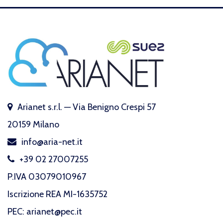
Arianet s.r.l. — Via Benigno Crespi 57
20159 Milano
info@aria-net.it
+39 02 27007255
P.IVA 03079010967
Iscrizione REA MI-1635752
PEC: arianet@pec.it