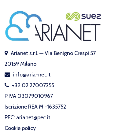
Arianet s.r.l. — Via Benigno Crespi 57
20159 Milano
info@aria-net.it
+39 02 27007255
P.IVA 03079010967
Iscrizione REA MI-1635752
PEC: arianet@pec.it
Cookie policy