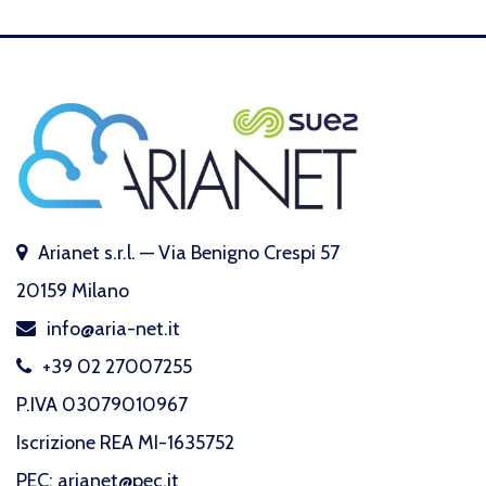
Arianet s.r.l. — Via Benigno Crespi 57
20159 Milano
info@aria-net.it
+39 02 27007255
P.IVA 03079010967
Iscrizione REA MI-1635752
PEC: arianet@pec.it