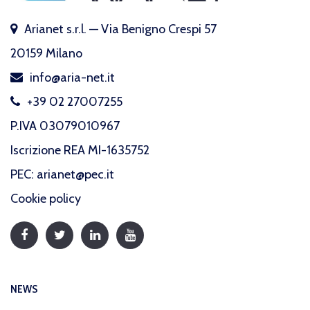
Arianet s.r.l. — Via Benigno Crespi 57
20159 Milano
info@aria-net.it
+39 02 27007255
P.IVA 03079010967
Iscrizione REA MI-1635752
PEC: arianet@pec.it
Cookie policy
NEWS