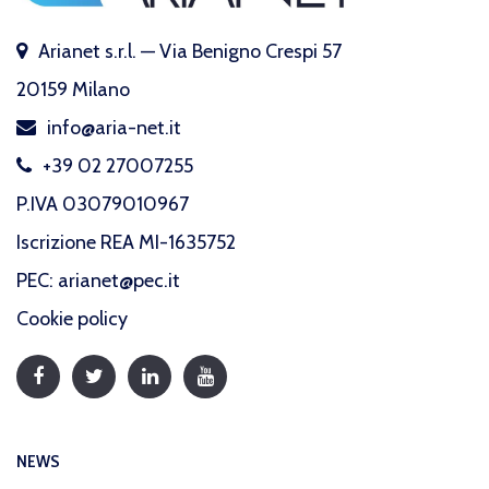
Arianet s.r.l. — Via Benigno Crespi 57
20159 Milano
info@aria-net.it
+39 02 27007255
P.IVA 03079010967
Iscrizione REA MI-1635752
PEC: arianet@pec.it
Cookie policy
NEWS