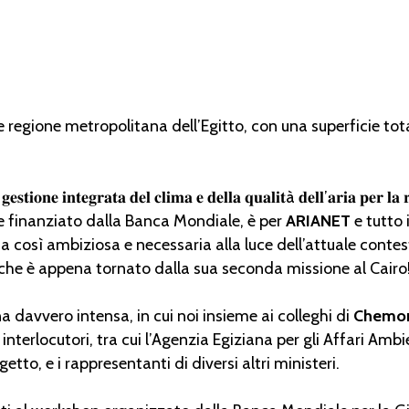
de regione metropolitana dell’Egitto, con una superficie t
𝐞𝐠𝐫𝐚𝐭𝐚 𝐝𝐞𝐥 𝐜𝐥𝐢𝐦𝐚 𝐞 𝐝𝐞𝐥𝐥𝐚 𝐪𝐮𝐚𝐥𝐢𝐭à 𝐝𝐞𝐥𝐥’𝐚𝐫𝐢𝐚 𝐩𝐞𝐫 𝐥𝐚 𝐫𝐢𝐝𝐮
sa estate e finanziato dalla Banca Mondiale, è per
ARIANET
e tutto 
sa così ambiziosa e necessaria alla luce dell’attuale con
 che è appena tornato dalla sua seconda missione al Cairo
 davvero intensa, in cui noi insieme ai colleghi di
Chemon
erlocutori, tra cui l’Agenzia Egiziana per gli Affari Ambie
etto, e i rappresentanti di diversi altri ministeri.