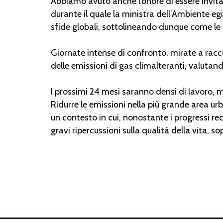
Abbiamo avuto anche l’onore di essere invit
durante il quale la ministra dell’Ambiente e
sfide globali, sottolineando dunque come le q
Giornate intense di confronto, mirate a racco
delle emissioni di gas climalteranti, valutan
I prossimi 24 mesi saranno densi di lavoro, 
Ridurre le emissioni nella più grande area ur
un contesto in cui, nonostante i progressi re
gravi ripercussioni sulla qualità della vita, s