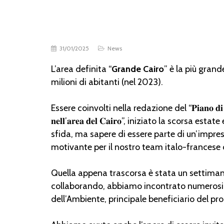
31/01/2025
News
L’area definita “
Grande Cairo
” è la più gran
milioni di abitanti (nel 2023).
Essere coinvolti nella redazione del “𝐏𝐢𝐚𝐧𝐨 𝐝𝐢 𝐠𝐞𝐬𝐭𝐢𝐨𝐧𝐞 𝐢𝐧
𝐧𝐞𝐥𝐥’𝐚𝐫𝐞𝐚 𝐝𝐞𝐥 𝐂𝐚𝐢𝐫𝐨”, iniziato la scor
sfida, ma sapere di essere parte di un’impre
motivante per il nostro team italo-francese
Quella appena trascorsa è stata un settimana
collaborando, abbiamo incontrato numerosi int
dell’Ambiente, principale beneficiario del prog