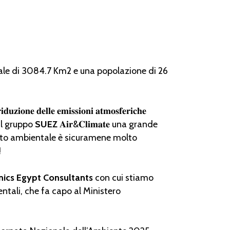
otale di 3084.7 Km2 e una popolazione di 26
𝐢𝐨𝐧𝐞 𝐝𝐞𝐥𝐥𝐞 𝐞𝐦𝐢𝐬𝐬𝐢𝐨𝐧𝐢 𝐚𝐭𝐦𝐨𝐬𝐟𝐞𝐫𝐢𝐜𝐡𝐞
il gruppo
SUEZ
𝐀𝐢𝐫&𝐂𝐥𝐢𝐦𝐚𝐭𝐞 una grande
testo ambientale è sicuramene molto
!
ics Egypt Consultants
con cui stiamo
ntali, che fa capo al Ministero