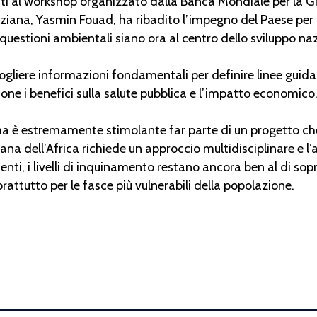
ati al workshop organizzato dalla Banca Mondiale per la 
giziana, Yasmin Fouad, ha ribadito l’impegno del Paese per
uestioni ambientali siano ora al centro dello sviluppo naz
gliere informazioni fondamentali per definire linee guida e
done i benefici sulla salute pubblica e l’impatto economico
ma è estremamente stimolante far parte di un progetto che 
bana dell’Africa richiede un approccio multidisciplinare e l
centi, i livelli di inquinamento restano ancora ben al di 
oprattutto per le fasce più vulnerabili della popolazione.