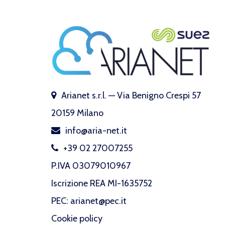
Arianet s.r.l. — Via Benigno Crespi 57
20159 Milano
info@aria-net.it
+39 02 27007255
P.IVA 03079010967
Iscrizione REA MI-1635752
PEC: arianet@pec.it
Cookie policy