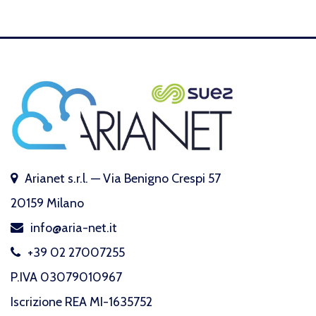
Arianet s.r.l. — Via Benigno Crespi 57
20159 Milano
info@aria-net.it
+39 02 27007255
P.IVA 03079010967
Iscrizione REA MI-1635752