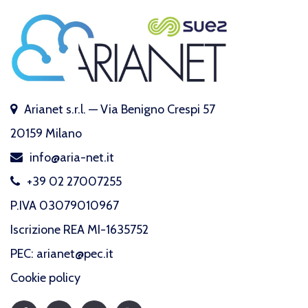
Arianet s.r.l. — Via Benigno Crespi 57
20159 Milano
info@aria-net.it
+39 02 27007255
P.IVA 03079010967
Iscrizione REA MI-1635752
PEC: arianet@pec.it
Cookie policy