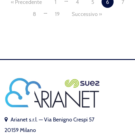
« Precedente
1
4
5
6
7
…
8
19
Successivo »
Arianet s.r.l. — Via Benigno Crespi 57
20159 Milano