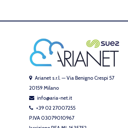
Arianet s.r.l. — Via Benigno Crespi 57
20159 Milano
info@aria-net.it
+39 02 27007255
P.IVA 03079010967