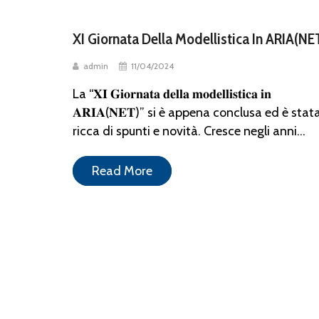
XI Giornata Della Modellistica In ARIA(NE
admin
11/04/2024
La “𝐗𝐈 𝐆𝐢𝐨𝐫𝐧𝐚𝐭𝐚 𝐝𝐞𝐥𝐥𝐚 𝐦𝐨𝐝𝐞𝐥𝐥𝐢𝐬𝐭𝐢𝐜𝐚 𝐢𝐧
𝐀𝐑𝐈𝐀(𝐍𝐄𝐓)” si è appena conclusa ed è stat
ricca di spunti e novità. Cresce negli anni...
Read More