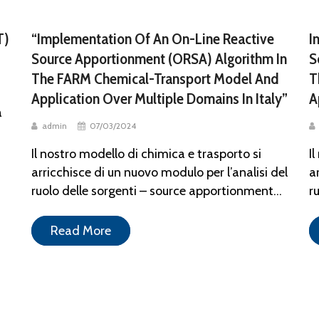
T)
“Implementation Of An On-Line Reactive
I
Source Apportionment (ORSA) Algorithm In
S
The FARM Chemical-Transport Model And
T
Application Over Multiple Domains In Italy”
A
a
admin
07/03/2024
Il nostro modello di chimica e trasporto si
I
arricchisce di un nuovo modulo per l’analisi del
a
ruolo delle sorgenti – source apportionment...
r
Read More