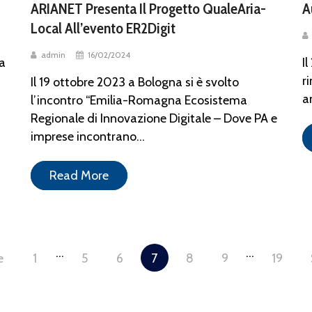
ARIANET Presenta Il Progetto QualeAria-
A
Local All’evento ER2Digit
admin
16/02/2024
ia
I
r
Il 19 ottobre 2023 a Bologna si è svolto
a
l’incontro “Emilia-Romagna Ecosistema
Regionale di Innovazione Digitale – Dove PA e
imprese incontrano...
Read More
…
…
e
1
5
6
7
8
9
19