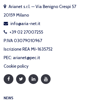
Arianet s.r.l. — Via Benigno Crespi 57
20159 Milano
info@aria-net.it
+39 02 27007255
P.IVA 03079010967
Iscrizione REA MI-1635752
PEC: arianet@pec.it
Cookie policy
NEWS