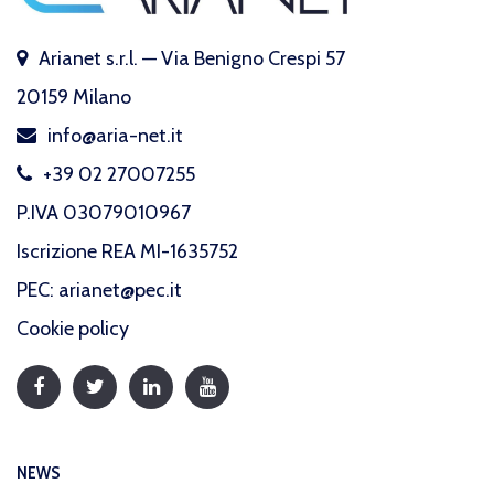
Arianet s.r.l. — Via Benigno Crespi 57
20159 Milano
info@aria-net.it
+39 02 27007255
P.IVA 03079010967
Iscrizione REA MI-1635752
PEC: arianet@pec.it
Cookie policy
NEWS